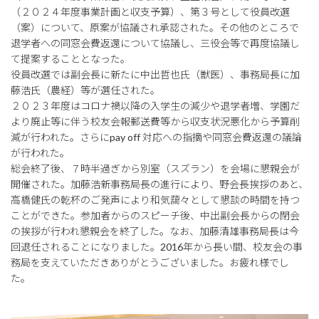
（２０２４年度事業計画と収支予算）、第３号として役員改選
（案）について、原案が協議され承認された。その他のところで
退学者への同窓会費返還について協議し、三役会等で再度協議し
て提案することとなった。
役員改選では副会長に新たに中出哲也氏（獣医）、事務局長に加
藤浩氏（農経）等が選任された。
２０２３年度はコロナ禍以降の入学生の減少や退学者増、学園だ
より廃止等に伴う校友会報郵送費等から収支状況悪化から予算削
減が行われた。さらにpay off 対応への指摘や同窓会費返還の議論
が行われた。
総会終了後、７時半過ぎから別室（スズラン）を会場に懇親会が
開催された。加藤浩新事務局長の進行により、野会長挨拶のあと、
高橋健氏の乾杯のご発声により和気藹々として懇談の時間を持つ
ことができた。参加者からのスピーチ後、中出副会長からの閉会
の挨拶が行われ懇親会を終了した。なお、加藤清雄事務局長は今
回退任されることになりました。2016年から長い間、校友会の事
務局を支えていただきありがとうございました。お疲れ様でし
た。