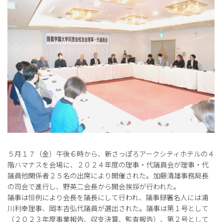
５月１７（金）午後６時から、新さっぽろアークシティホテルの４
階ハマナスを会場に、２０２４年度の理事・代議員会が理事・代
議員他関係者２５名の出席により開催された。加藤清雄事務局長
の司会で進行し、野英二会長から開会挨拶が行われた。
議事は恒例により会長を議長にして行われ、議事録署名人には浦
川利幸理事、岡本吉弘代議員が選出された。議事は第１号として
（２０２３年度事業報告、収支決算、監査報告）、第２号として