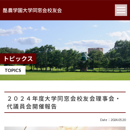
酪農学園大学同窓会校友会
トピックス
TOPICS
２０２４年度大学同窓会校友会理事会・
代議員会開催報告
Date：2024.05.20